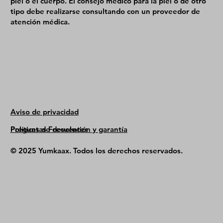
piel o el cuerpo. El consejo médico para la piel o de otro
tipo debe realizarse consultando con un proveedor de
atención médica.
Aviso de privacidad
Políticas de devolución y garantía
Preguntas Frecuentes
© 2025 Yumkaax. Todos los derechos reservados.