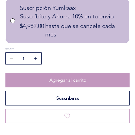
Suscripción Yumkaax
Suscríbite y Ahorra 10% en tu envío
$4,982.00
hasta que se cancele cada
mes
QUANTITY
Agregar al carrito
Suscribirse