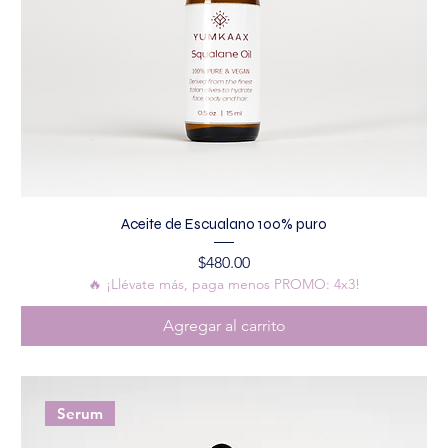
Aceite de Escualano 100% puro
Precio
$480.00
🔥 ¡Llévate más, paga menos PROMO: 4x3!
Agregar al carrito
Serum