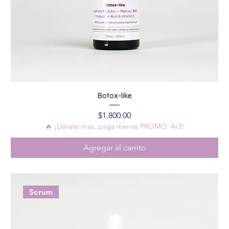
Botox-like
Precio
$1,800.00
🔥 ¡Llévate más, paga menos PROMO: 4x3!
Agregar al carrito
Serum