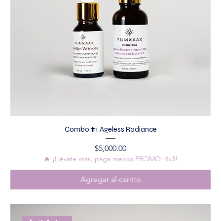
Combo #1 Ageless Radiance
Precio
$5,000.00
🔥 ¡Llévate más, paga menos PROMO: 4x3!
Agregar al carrito