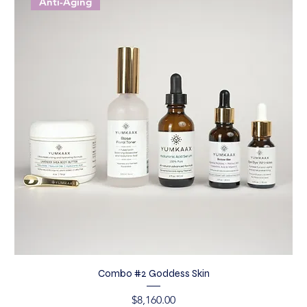
Anti-Aging
Combo #2 Goddess Skin
Precio
$8,160.00