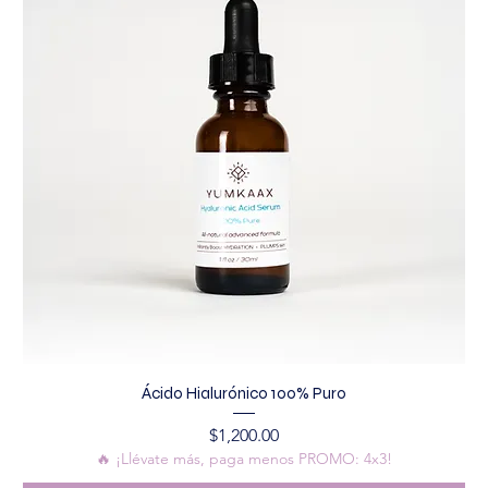
Ácido Hialurónico 100% Puro
Precio
$1,200.00
🔥 ¡Llévate más, paga menos PROMO: 4x3!