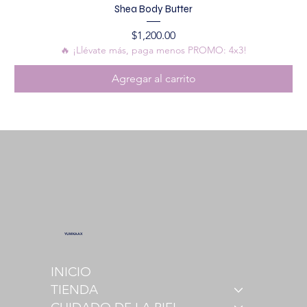
Shea Body Butter
Precio
$1,200.00
🔥 ¡Llévate más, paga menos PROMO: 4x3!
Agregar al carrito
YUMKAAX
INICIO
TIENDA