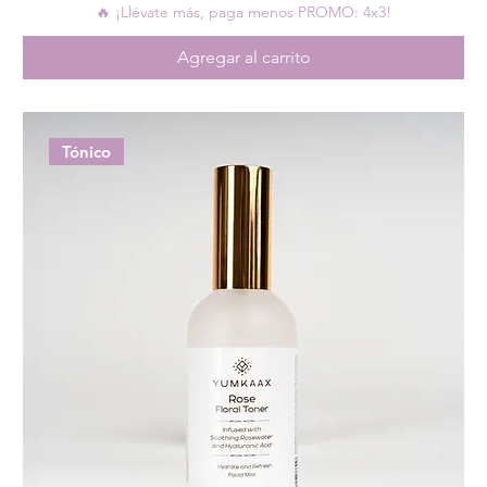
🔥 ¡Llévate más, paga menos PROMO: 4x3!
Agregar al carrito
Tónico