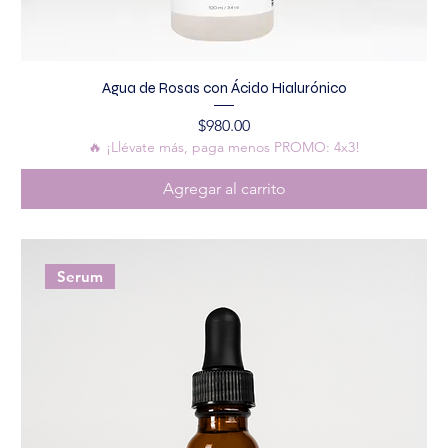
Agua de Rosas con Ácido Hialurónico
Precio
$980.00
🔥 ¡Llévate más, paga menos PROMO: 4x3!
Agregar al carrito
Serum