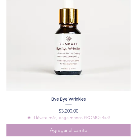
Bye Bye Wrinkles
Precio
$3,200.00
🔥 ¡Llévate más, paga menos PROMO: 4x3!
Agregar al carrito