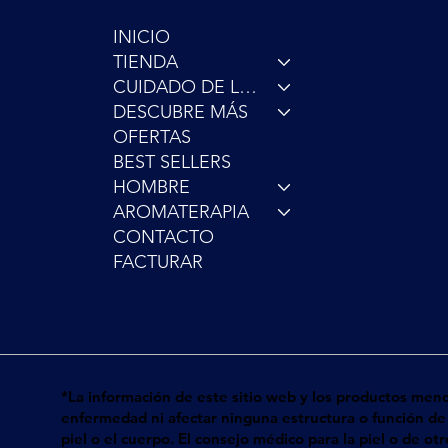
INICIO
TIENDA
CUIDADO DE LA PIEL
DESCUBRE MÁS
OFERTAS
BEST SELLERS
HOMBRE
AROMATERAPIA
CONTACTO
FACTURAR
*La información de este sitio web y los productos men
enfermedad ni afectar ninguna estructura o función de 
piel o el cuerpo. El consejo médico para la piel o de o