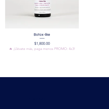
Botox-like
Precio
$1,800.00
🔥 ¡Llévate más, paga menos PROMO: 4x3!
YUMKAAX