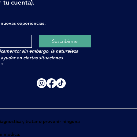
 tu cuenta).
x
nuevas experiencias.
Suscribirme
camento; sin embargo, la naturaleza
yudar en ciertas situaciones.
.
*
agnosticar, tratar o prevenir ninguna
ón médica.