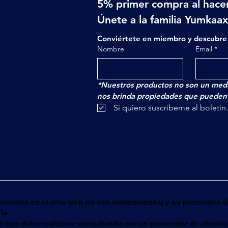
5% primer compra al hacer
Únete a la familia Yumkaa
Conviértete en miembro y descubre 
Nombre
Email
*
*Nuestros productos no son un medi
nos brinda propiedades que pueden a
 Sí quiero suscríbeme al boletín
cionados en el sitio web
no son medicamentos
y no pretenden di
la
tro tipo debe realizarse consultando con un proveedor de atenci