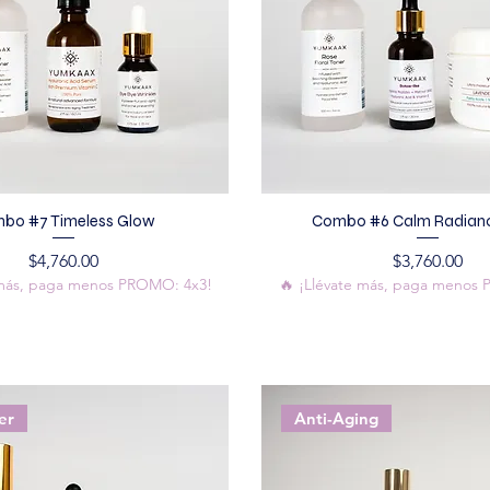
bo #7 Timeless Glow
Combo #6 Calm Radianc
Precio
Precio
$4,760.00
$3,760.00
 más, paga menos PROMO: 4x3!
🔥 ¡Llévate más, paga menos
er
Anti-Aging