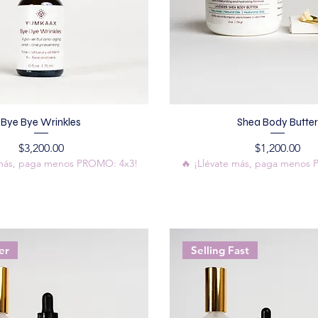
Bye Bye Wrinkles
Shea Body Butter
Precio
Precio
$3,200.00
$1,200.00
 más, paga menos PROMO: 4x3!
🔥 ¡Llévate más, paga menos
er
Selling Fast