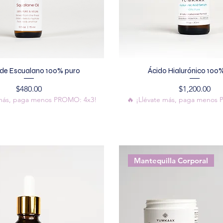
 de Escualano 100% puro
Ácido Hialurónico 100
Precio
Precio
$480.00
$1,200.00
 más, paga menos PROMO: 4x3!
🔥 ¡Llévate más, paga menos
Mantequilla Corporal