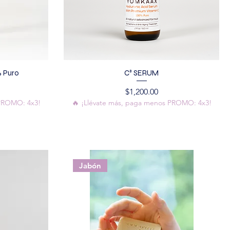
% Puro
C³ SERUM
Precio
$1,200.00
 PROMO: 4x3!
🔥 ¡Llévate más, paga menos PROMO: 4x3!
Jabón