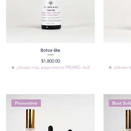
Botox-like
Precio
$1,800.00
🔥 ¡Llévate más, paga menos PROMO: 4x3!
🔥 ¡Llévate
Preventive
Best Sell