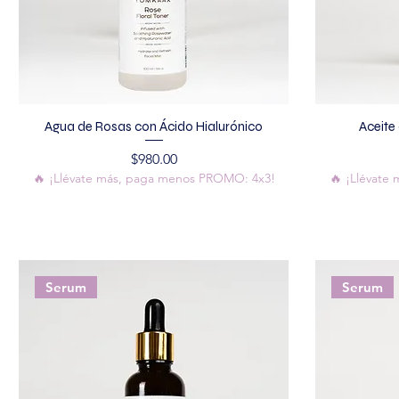
Agua de Rosas con Ácido Hialurónico
Aceite
Precio
$980.00
🔥 ¡Llévate más, paga menos PROMO: 4x3!
🔥 ¡Llévate
Serum
Serum