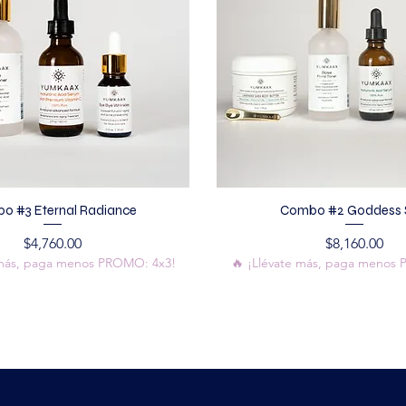
o #3 Eternal Radiance
Combo #2 Goddess 
Precio
Precio
$4,760.00
$8,160.00
 más, paga menos PROMO: 4x3!
🔥 ¡Llévate más, paga menos