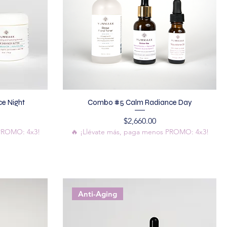
e Night
Combo #5 Calm Radiance Day
Precio
$2,660.00
 PROMO: 4x3!
🔥 ¡Llévate más, paga menos PROMO: 4x3!
Anti-Aging