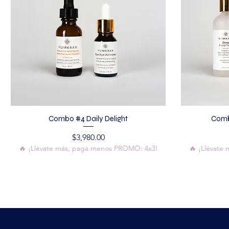
Combo #4 Daily Delight
Comb
Precio
$3,980.00
🔥 ¡Llévate más, paga menos PROMO: 4x3!
🔥 ¡Llévate