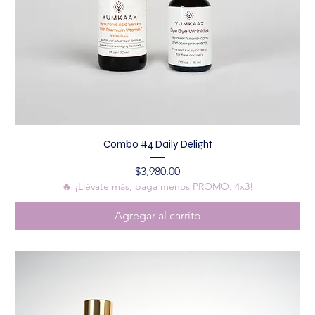
Combo #4 Daily Delight
Precio
$3,980.00
🔥 ¡Llévate más, paga menos PROMO: 4x3!
Agregar al carrito