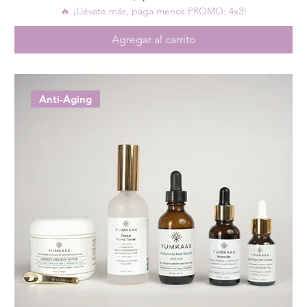
🔥 ¡Llévate más, paga menos PROMO: 4x3!
Agregar al carrito
Anti-Aging