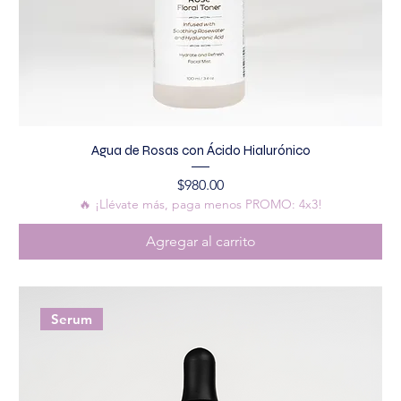
Agua de Rosas con Ácido Hialurónico
Precio
$980.00
🔥 ¡Llévate más, paga menos PROMO: 4x3!
Agregar al carrito
Serum