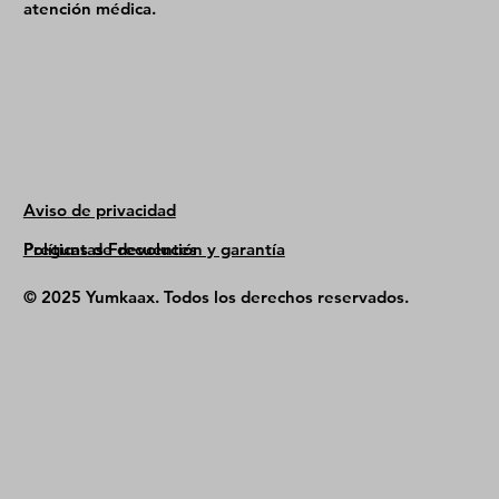
atención médica.
Aviso de privacidad
Políticas de devolución y garantía
Preguntas Frecuentes
© 2025 Yumkaax. Todos los derechos reservados.