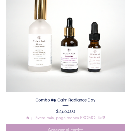
Combo #5 Calm Radiance Day
Precio
$2,660.00
🔥 ¡Llévate más, paga menos PROMO: 4x3!
Agregar al carrito