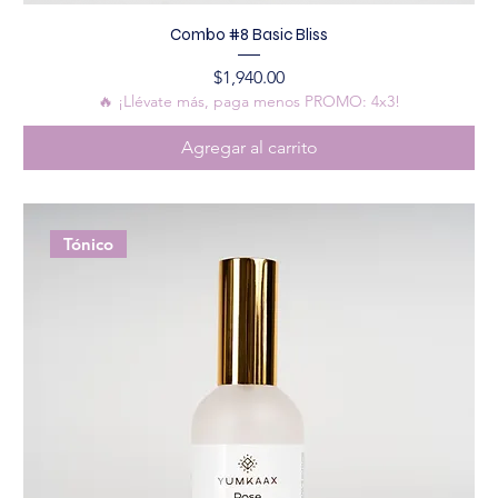
Combo #8 Basic Bliss
Precio
$1,940.00
🔥 ¡Llévate más, paga menos PROMO: 4x3!
Agregar al carrito
Tónico