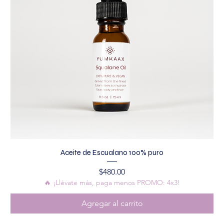
Aceite de Escualano 100% puro
Precio
$480.00
🔥 ¡Llévate más, paga menos PROMO: 4x3!
Agregar al carrito