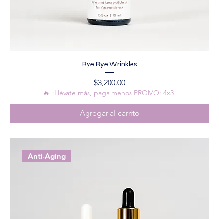
Bye Bye Wrinkles
Precio
$3,200.00
🔥 ¡Llévate más, paga menos PROMO: 4x3!
Agregar al carrito
Anti-Aging