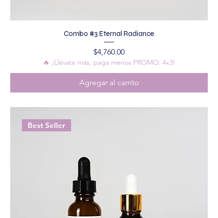
Combo #3 Eternal Radiance
Precio
$4,760.00
🔥 ¡Llévate más, paga menos PROMO: 4x3!
Agregar al carrito
Best Seller