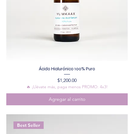
Ácido Hialurónico 100% Puro
Precio
$1,200.00
🔥 ¡Llévate más, paga menos PROMO: 4x3!
Agregar al carrito
Best Seller