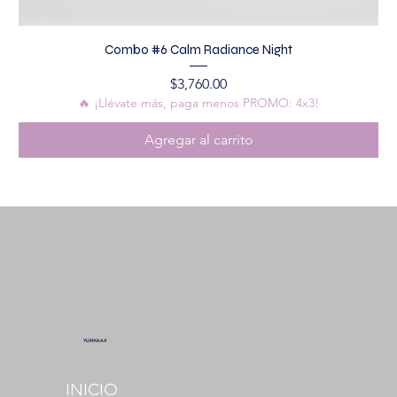
Combo #6 Calm Radiance Night
Precio
$3,760.00
🔥 ¡Llévate más, paga menos PROMO: 4x3!
Agregar al carrito
YUMKAAX
INICIO