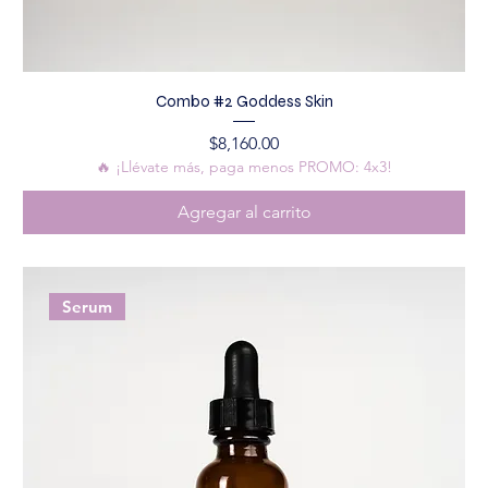
Combo #2 Goddess Skin
Precio
$8,160.00
🔥 ¡Llévate más, paga menos PROMO: 4x3!
Agregar al carrito
Serum