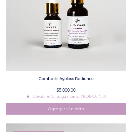
Combo #1 Ageless Radiance
Precio
$5,000.00
🔥 ¡Llévate más, paga menos PROMO: 4x3!
Agregar al carrito