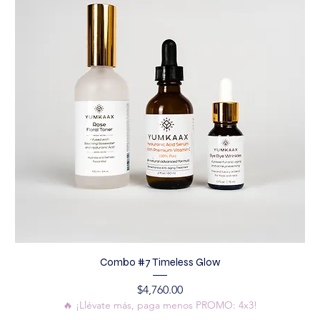
Combo #7 Timeless Glow
Precio
$4,760.00
🔥 ¡Llévate más, paga menos PROMO: 4x3!