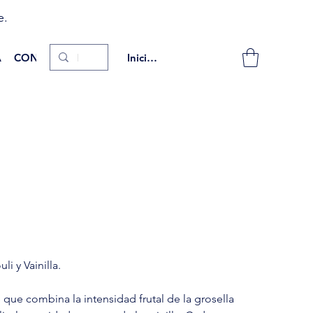
e.
A
CONTACTO
Iniciar sesión
i y Vainilla.
que combina la intensidad frutal de la grosella