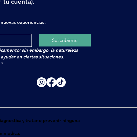
 tu cuenta).
x
nuevas experiencias.
Suscribirme
camento; sin embargo, la naturaleza
yudar en ciertas situaciones.
.
*
agnosticar, tratar o prevenir ninguna
ón médica.