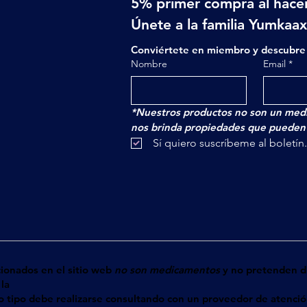
5% primer compra al hacer
Únete a la familia Yumkaa
Conviértete en miembro y descubre 
Nombre
Email
*
*Nuestros productos no son un medi
nos brinda propiedades que pueden a
 Sí quiero suscríbeme al boletín
cionados en el sitio web
no son medicamentos
y no pretenden di
la
tro tipo debe realizarse consultando con un proveedor de atenci