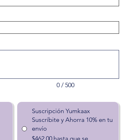
0 / 500
Suscripción Yumkaax
Suscríbite y Ahorra 10% en tu
envío
$462.00
hasta que se