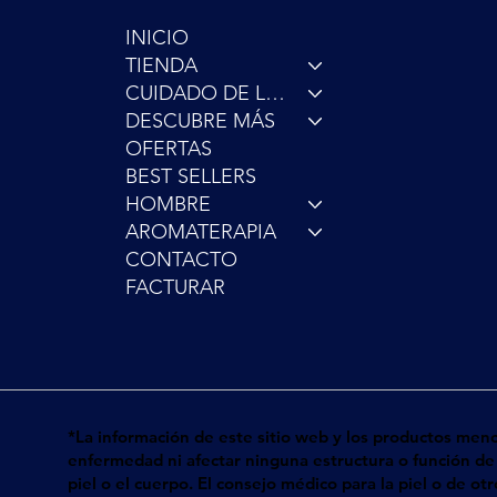
INICIO
TIENDA
CUIDADO DE LA PIEL
DESCUBRE MÁS
OFERTAS
BEST SELLERS
HOMBRE
AROMATERAPIA
CONTACTO
FACTURAR
*La información de este sitio web y los productos men
enfermedad ni afectar ninguna estructura o función de 
piel o el cuerpo. El consejo médico para la piel o de o