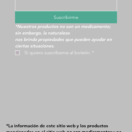
Suscribirme
*Nuestros productos no son un medicamento; 
sin embargo, la naturaleza
nos brinda propiedades que pueden ayudar en 
ciertas situaciones.
 Sí quiero suscríbeme al boletín.
*
*La información de este sitio web y los productos
mencionados en el sitio web
no son medicamentos
y no