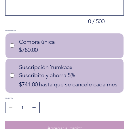
0 / 500
Opciones de precios
Compra única
$780.00
Suscripción Yumkaax
Suscríbite y ahorra 5%
$741.00
hasta que se cancele cada mes
QUANTITY
Agregar al carrito