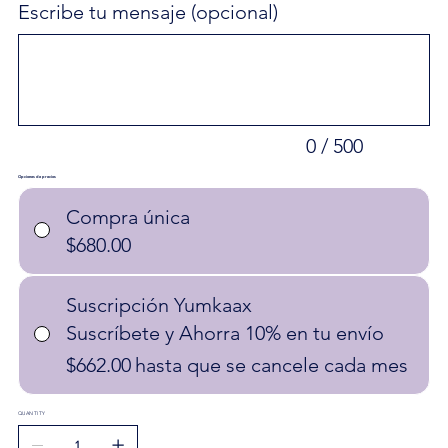
Escribe tu mensaje (opcional)
Hasta
500
caracteres.
0 / 500
Opciones de precios
Compra única
$680.00
Suscripción Yumkaax
Suscríbete y Ahorra 10% en tu envío
$662.00
hasta que se cancele cada mes
QUANTITY