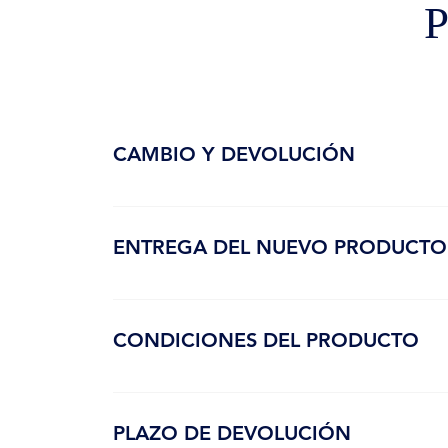
P
CAMBIO Y DEVOLUCIÓN
En estos casos, el cambio y la devolución del pro
ENTREGA DEL NUEVO PRODUCTO
Enviaremos un reemplazo sin costo adicional para 
CONDICIONES DEL PRODUCTO
El producto debe estar intacto, cerrado y sin alt
cliente. Sólo se hace devolución o reembolso por e
PLAZO DE DEVOLUCIÓN