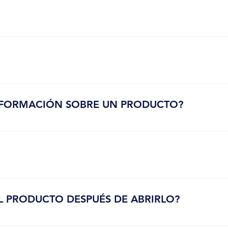
ra tienda. Puedes deshabilitar las cookies desde la configuración 
 cualquier momento. Las modificaciones estarán disponibles en nue
aviso de privacidad, puedes escribirnos a: Correo electrónico: the
FORMACIÓN SOBRE UN PRODUCTO?
ble en cada una de las páginas de productos individuales. De igual 
dientes. Si tienes alguna pregunta, no dudes en comunicarte con nosot
L PRODUCTO DESPUÉS DE ABRIRLO?
de 6 meses desde su apertura.