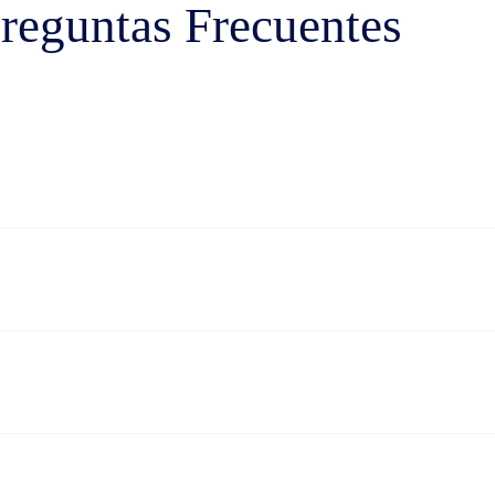
reguntas Frecuentes
ducto corren completamente por nuestra cuenta.
ti.
eraciones. No se aceptarán devoluciones o cambios de productos usa
rror de entrega si se entregó un producto equivocado al de la solici